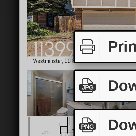
Prin
Dow
JPG
Dow
PNG